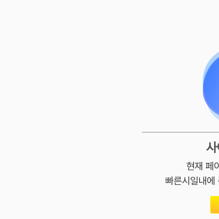
사
현재 페
빠른시일내에 